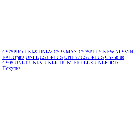
CS75PRO
UNI-S
UNI-V
CS35 MAX
CS75PLUS NEW
ALSVIN
EADOplus
UNI-L
CS35PLUS
UNI-S / CS55PLUS
CS75plus
CS95
UNI-T
UNI-V
UNI-K
HUNTER PLUS
UNI-K iDD
Покупка