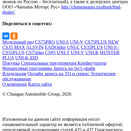
звонок по России – бесплатный), а также в дилерских центрах
ООО «Чанъань Моторс Рус»
http://changanauto.ru/about/find-
dealer/
.
Поделиться в соцсетях:
Модельный ряд
CS75PRO
UNI-S
UNI-V
CS75PLUS NEW
CS35 MAX
ALSVIN
EADOplus
UNI-L
CS35PLUS
UNI-S /
CS55PLUS
CS75plus
CS95
UNI-T
UNI-V
UNI-K
HUNTER
PLUS
UNI-K iDD
Покупка
Специальные предложения
Конфигуратор
Финансовые программы
Запись на тест-драйв
Владельцам
Онлайн запись на ТО и сервис
Техническое
обслуживание
О компании
Карта сайта
© Changan Automobile Group, 2026
Изложенная на данном сайте информация носит
ознакомительный характер не является публичной офертой,
определяемой положениями статей 435 и 437 Гражданского