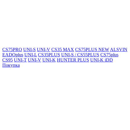
CS75PRO
UNI-S
UNI-V
CS35 MAX
CS75PLUS NEW
ALSVIN
EADOplus
UNI-L
CS35PLUS
UNI-S / CS55PLUS
CS75plus
CS95
UNI-T
UNI-V
UNI-K
HUNTER PLUS
UNI-K iDD
Покупка