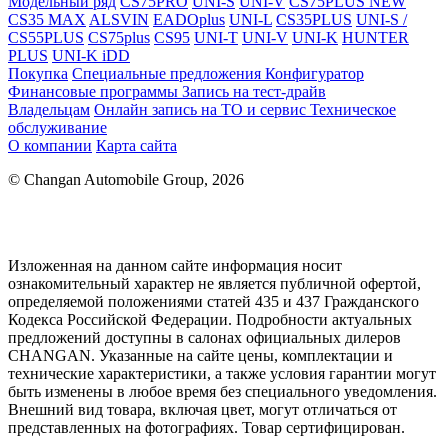
Модельный ряд
CS75PRO
UNI-S
UNI-V
CS75PLUS NEW
CS35 MAX
ALSVIN
EADOplus
UNI-L
CS35PLUS
UNI-S /
CS55PLUS
CS75plus
CS95
UNI-T
UNI-V
UNI-K
HUNTER
PLUS
UNI-K iDD
Покупка
Специальные предложения
Конфигуратор
Финансовые программы
Запись на тест-драйв
Владельцам
Онлайн запись на ТО и сервис
Техническое
обслуживание
О компании
Карта сайта
© Changan Automobile Group, 2026
Изложенная на данном сайте информация носит
ознакомительный характер не является публичной офертой,
определяемой положениями статей 435 и 437 Гражданского
Кодекса Российской Федерации. Подробности актуальных
предложений доступны в салонах официальных дилеров
CHANGAN. Указанные на сайте цены, комплектации и
технические характеристики, а также условия гарантии могут
быть изменены в любое время без специального уведомления.
Внешний вид товара, включая цвет, могут отличаться от
представленных на фотографиях. Товар сертифицирован.