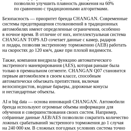
позволило улучшить плавность движения на 60%
по сравнению с традиционными алгоритмами.
Безопасность — приоритет бренда CHANGAN. Современные
системы предотвращения столкновений в традиционных
автомобилях имеют определенные ограничения, особенно
в ночное время. В отличие от них, интеллектуальная система
CHANGAN TOPS AD сочетает данные с камер, радаров
и лидара, позволяя экстренному торможению (AEB) работать
на скоростях до 120 км/ч, даже при плохой видимости.
Также, компания внедрила функцию автоматического
экстренного маневрирования (AES), которая раньше была
только в премиальном сегменте. CHANGAN Q07 становится
первым автомобилем в своем классе, способным
автоматически объезжать препятствия, включая
велосипедистов, водные барьеры, дорожные конусы
и нестандартные объекты.
AI и big data — основа инноваций CHANGAN. Автомобили
бренда используют огромные объемы информации для
обучения и совершенствования своих систем. Например,
собранные данные AEB/AES позволили сократить количество
ложных срабатываний экстренного торможения до 1 случая
на 240 000 км. В сложных погодных условиях система точно