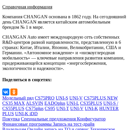
Справочная информация
Компания CHANGAN основана в 1862 году. На сегодняшний
день CHANGAN является китайским автомобильным
брендом № 1 в мире.
CHANGAN Auto имеет международную сеть собственных
R&D-центров разной направленности, представленную в 6
странах: Китае, Италии, Японии, Великобритании, США и
Германии. «Автономное вождение» и «низкоуглеродная
мобильность» — ключевые направления развития компании,
придерживающейся концепции «энергосбережения,
экологичности и надежности».
Поделиться в соцсетях:
Модельный ряд
CS75PRO
UNI-S
UNI-V
CS75PLUS NEW
CS35 MAX
ALSVIN
EADOplus
UNI-L
CS35PLUS
UNI-S /
CS55PLUS
CS75plus
CS95
UNI-T
UNI-V
UNI-K
HUNTER
PLUS
UNI-K iDD
Покупка
Специальные предложения
Конфигуратор
Финансовые программы
Запись на тест-драйв
Владельцам
Онлайн запись на ТО и сервис
Техническое