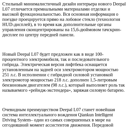
Стильный минималистичный дизайн интерьера нового Deepal
L07 отличается премиальными материалами отделки и
высокой функциональностью. Вся основная информация о
поездке проецируется прямо на лобовое стекло (технология
HUD-дисплей), в то время как дополнительные органы
управления сконцентрированы на 15,6-дюймовом тачскрин-
дисплее по центру передней панели.
Новый Deepal L07 будет предложен как в виде 100-
процентного электромобиля, так и последовательного
гибрида. Электрическая версия лифтбека оснащается
установленным на задней оси электромотором мощностью
251 л.с. В исполнении с гибридной силовой установкой
электромотор мощностью 218 л.с. дополнен 1,5-литровым
бензиновым двигателем (98 л.с.), который выполняет роль так
называемого «рейндж-экстендера», заряжая силовую батарею.
Очевидным преимуществом Deepal L07 станет новейшая
система интеллектуального вождения Qiankun Intelligent
Driving System– один из самых совершенных в мире на
сегодняшний момент ассистентов движения. Передовой