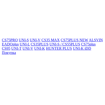
CS75PRO
UNI-S
UNI-V
CS35 MAX
CS75PLUS NEW
ALSVIN
EADOplus
UNI-L
CS35PLUS
UNI-S / CS55PLUS
CS75plus
CS95
UNI-T
UNI-V
UNI-K
HUNTER PLUS
UNI-K iDD
Покупка