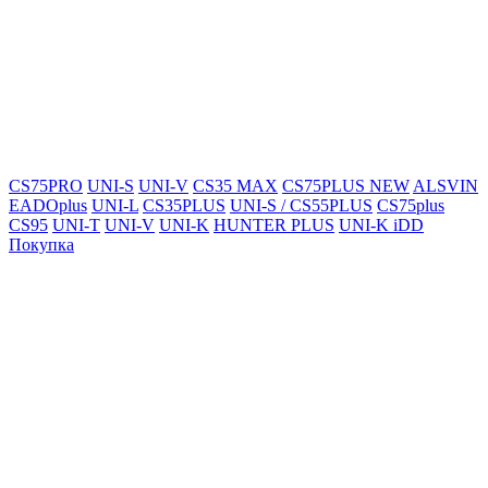
CS75PRO
UNI-S
UNI-V
CS35 MAX
CS75PLUS NEW
ALSVIN
EADOplus
UNI-L
CS35PLUS
UNI-S / CS55PLUS
CS75plus
CS95
UNI-T
UNI-V
UNI-K
HUNTER PLUS
UNI-K iDD
Покупка