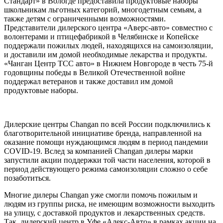
Стандарт» в Вологде предоставила продуктовые наборы
школьникам льготных категорий, многодетным семьям, а
также детям с ограниченными возможностями.
Представители дилерского центра «Аверс-авто» совместно с
волонтерами и птицефабрикой в Челябинске и Копейске
поддержали пожилых людей, находящихся на самоизоляции,
и доставили им домой необходимые лекарства и продукты.
«Чанган Центр ТСС авто» в Нижнем Новгороде в честь 75-й
годовщины победы в Великой Отечественной войне
поддержал ветеранов и также доставил им домой
продуктовые наборы.
Дилерские центры Changan по всей России подключились к
благотворительной инициативе бренда, направленной на
оказание помощи нуждающимся людям в период пандемии
COVID-19. Вслед за компанией Changan дилеры марки
запустили акции поддержки той части населения, которой в
период действующего режима самоизоляции сложно о себе
позаботиться.
Многие дилеры Changan уже смогли помочь пожилым и
людям из группы риска, не имеющим возможности выходить
на улицу, с доставкой продуктов и лекарственных средств.
Так, дилерский центр в Уфе «Алекс-Авто» в рамках акции на