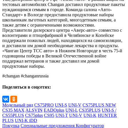
тестовых автомобилях Changan доставил продуктовые пакеты
нуждающимся семьям в городе. Команда салона «Авто-
Стандарт» в Вологде предоставила продуктовые наборы
школьникам льготных категорий, многодетным семьям, а
также детям с ограниченными возможностями.
Представители дилерского центра «Аверс-авто» совместно с
волонтерами и птицефабрикой в Челябинске и Копейске
поддержали пожилых людей, находящихся на самоизоляции,
и доставили им домой необходимые лекарства и продукты.
«Чанган Центр ТСС авто» в Нижнем Новгороде в честь 75-й
годовщины победы в Великой Отечественной войне
поддержал ветеранов и также доставил им домой
продуктовые наборы.
#changan #changanrussia
Поделиться в соцсетях:
Модельный ряд
CS75PRO
UNI-S
UNI-V
CS75PLUS NEW
CS35 MAX
ALSVIN
EADOplus
UNI-L
CS35PLUS
UNI-S /
CS55PLUS
CS75plus
CS95
UNI-T
UNI-V
UNI-K
HUNTER
PLUS
UNI-K iDD
Покупка
Специальные предложения
Конфигуратор