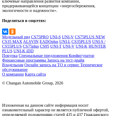
ключевые направления развития компании,
придерживающейся концепции «энергосбережения,
экологичности и надежности».
Поделиться в соцсетях:
Модельный ряд
CS75PRO
UNI-S
UNI-V
CS75PLUS NEW
CS35 MAX
ALSVIN
EADOplus
UNI-L
CS35PLUS
UNI-S /
CS55PLUS
CS75plus
CS95
UNI-T
UNI-V
UNI-K
HUNTER
PLUS
UNI-K iDD
Покупка
Специальные предложения
Конфигуратор
Финансовые программы
Запись на тест-драйв
Владельцам
Онлайн запись на ТО и сервис
Техническое
обслуживание
О компании
Карта сайта
© Changan Automobile Group, 2026
Изложенная на данном сайте информация носит
ознакомительный характер не является публичной офертой,
определяемой положениями статей 435 и 437 Гражданского