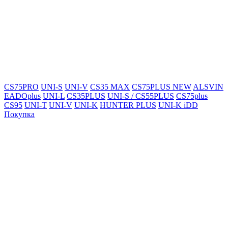
CS75PRO
UNI-S
UNI-V
CS35 MAX
CS75PLUS NEW
ALSVIN
EADOplus
UNI-L
CS35PLUS
UNI-S / CS55PLUS
CS75plus
CS95
UNI-T
UNI-V
UNI-K
HUNTER PLUS
UNI-K iDD
Покупка