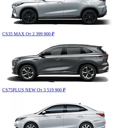
CS35 MAX
От 2 399 900
₽
CS75PLUS NEW
От 3 519 900
₽