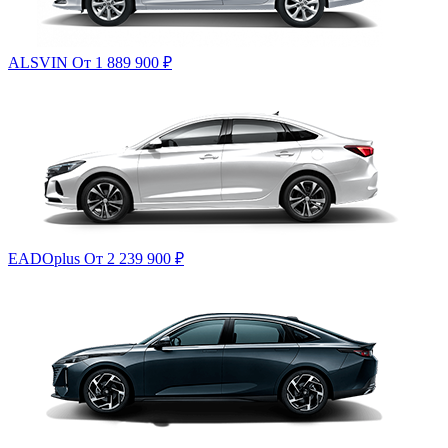
ALSVIN
От 1 889 900
₽
EADOplus
От 2 239 900
₽