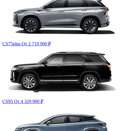
CS75plus
От 2 719 900
₽
CS95
От 4 329 900
₽