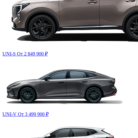
UNI-S
От 2 849 900
₽
UNI-V
От 3 499 900
₽