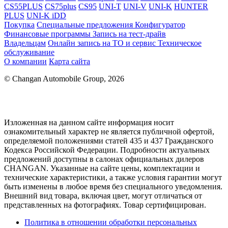
CS55PLUS
CS75plus
CS95
UNI-T
UNI-V
UNI-K
HUNTER
PLUS
UNI-K iDD
Покупка
Специальные предложения
Конфигуратор
Финансовые программы
Запись на тест-драйв
Владельцам
Онлайн запись на ТО и сервис
Техническое
обслуживание
О компании
Карта сайта
© Changan Automobile Group, 2026
Изложенная на данном сайте информация носит
ознакомительный характер не является публичной офертой,
определяемой положениями статей 435 и 437 Гражданского
Кодекса Российской Федерации. Подробности актуальных
предложений доступны в салонах официальных дилеров
CHANGAN. Указанные на сайте цены, комплектации и
технические характеристики, а также условия гарантии могут
быть изменены в любое время без специального уведомления.
Внешний вид товара, включая цвет, могут отличаться от
представленных на фотографиях. Товар сертифицирован.
Политика в отношении обработки персональных