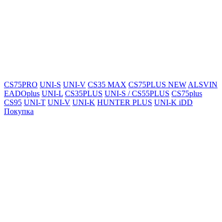
CS75PRO
UNI-S
UNI-V
CS35 MAX
CS75PLUS NEW
ALSVIN
EADOplus
UNI-L
CS35PLUS
UNI-S / CS55PLUS
CS75plus
CS95
UNI-T
UNI-V
UNI-K
HUNTER PLUS
UNI-K iDD
Покупка