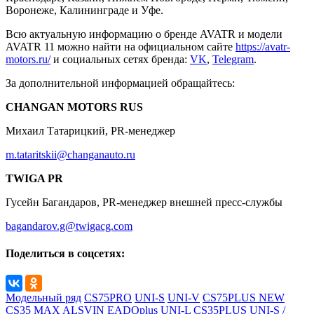
Воронеже, Калининграде и Уфе.
Всю актуальную информацию о бренде AVATR и модели
AVATR 11 можно найти на официальном сайте
https://avatr-
motors.ru/
и социальных сетях бренда:
VK
,
Telegram
.
За дополнительной информацией обращайтесь:
CHANGAN MOTORS RUS
Михаил Татарицкий, PR-менеджер
m.tataritskii@changanauto.ru
TWIGA PR
Гусейн Багандаров, PR-менеджер внешней пресс-службы
bagandarov.g@twigacg.com
Поделиться в соцсетях:
Модельный ряд
CS75PRO
UNI-S
UNI-V
CS75PLUS NEW
CS35 MAX
ALSVIN
EADOplus
UNI-L
CS35PLUS
UNI-S /