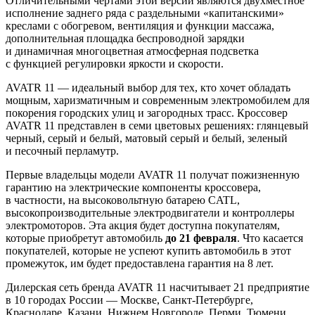
Отличительными чертами этой версии являются двухместное
исполнение заднего ряда с раздельными «капитанскими»
креслами с обогревом, вентиляция и функции массажа,
дополнительная площадка беспроводной зарядки
и динамичная многоцветная атмосферная подсветка
с функцией регулировки яркости и скорости.
AVATR 11 — идеальный выбор для тех, кто хочет обладать
мощным, харизматичным и современным электромобилем для
покорения городских улиц и загородных трасс. Кроссовер
AVATR 11 представлен в семи цветовых решениях: глянцевый
черный, серый и белый, матовый серый и белый, зеленый
и песочный перламутр.
Первые владельцы модели AVATR 11 получат пожизненную
гарантию на электрические компоненты кроссовера,
в частности, на высоковольтную батарею CATL,
высокопроизводительные электродвигатели и контроллеры
электромоторов. Эта акция будет доступна покупателям,
которые приобретут автомобиль
до 21 февраля
. Что касается
покупателей, которые не успеют купить автомобиль в этот
промежуток, им будет предоставлена гарантия на 8 лет.
Дилерская сеть бренда AVATR 11 насчитывает 21 предприятие
в 10 городах России — Москве, Санкт-Петербурге,
Краснодаре, Казани, Нижнем Новгороде, Перми, Тюмени,