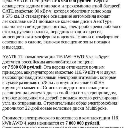
Цена AVATR 11 стартует от
6 950 000 рублей
. Версия
оснащается задним приводом и трехкомпонентной батареей
CATL емкостью 90 кВт·ч, которая обеспечит запас хода
в 575 км. В стандартное оснащение автомобиля входят
легкосплавные 21-дюймовые колесные диски AeroType,
полностью светодиодная оптика, электрообогревы лобового
стекла, рулевого колеса, передних и задних кресел,
многоцветная атмосферная подсветка салона и комфортное
освещение в салоне, включая освещение зоны посадки
и высадки.
AVATR 11 в комплектации 116 kWh AWD 5 seats будет
доступен российским автолюбителям по цене
от
7 500 000 рублей
. Эта версия отличается полным
приводом, аккумулятором емкостью 116,79 кВт·ч и двумя
высокопроизводительными электродвигателями, которые
в сумме развивают 578 л.с. и внушительные 650 Нм
крутящего момента. Список стандартного оснащения
расширен наличием заднего спойлера с электроприводом,
а также доводчиками дверей с возможностью регулировки
угла их открывания. Стремительный образ электромобиля
дополняют 22-дюймовые колесные диски MultiSpoke.
Стоимость электрического кроссовера в комплектации 116
kWh AWD 4 seats начинается от
7 800 000 рублей
.