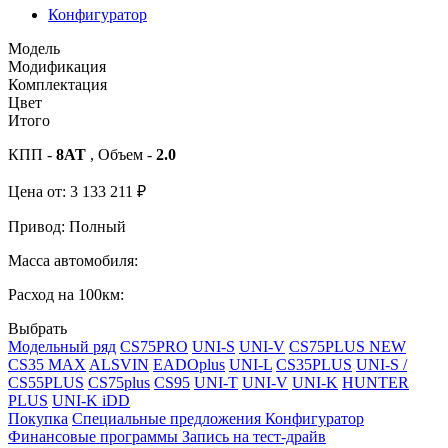
Конфигуратор
Модель
Модификация
Комплектация
Цвет
Итого
КПП -
8AT
, Объем -
2.0
Цена от:
3 133 211
₽
Привод:
Полный
Масса автомобиля:
Расход на 100км:
Выбрать
Модельный ряд
CS75PRO
UNI-S
UNI-V
CS75PLUS NEW
CS35 MAX
ALSVIN
EADOplus
UNI-L
CS35PLUS
UNI-S /
CS55PLUS
CS75plus
CS95
UNI-T
UNI-V
UNI-K
HUNTER
PLUS
UNI-K iDD
Покупка
Специальные предложения
Конфигуратор
Финансовые программы
Запись на тест-драйв