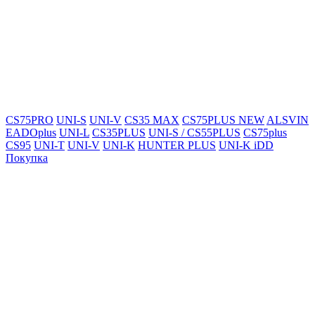
CS75PRO
UNI-S
UNI-V
CS35 MAX
CS75PLUS NEW
ALSVIN
EADOplus
UNI-L
CS35PLUS
UNI-S / CS55PLUS
CS75plus
CS95
UNI-T
UNI-V
UNI-K
HUNTER PLUS
UNI-K iDD
Покупка